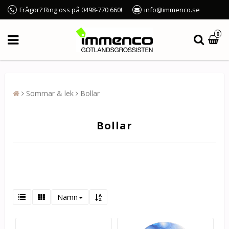
Frågor? Ring oss på 0498-770 660!
info@immenco.se
0
Sommar & lek
Bollar
Bollar
Namn